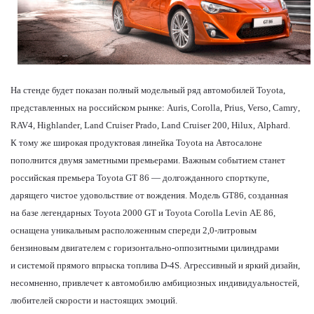
На стенде будет показан полный модельный ряд автомобилей
Toyota
,
представленных на российском рынке:
Auris
,
Corolla
,
Prius
,
Verso
,
Camry
,
RAV
4,
Highlander
,
Land
Cruiser
Prado
,
Land
Cruiser
200,
Hilux
,
Alphard
.
К тому же широкая продуктовая линейка
Toyota
на Автосалоне
пополнится двумя заметными премьерами. Важным событием станет
российская премьера
Toyota
GT 86 — долгожданного спорткупе,
дарящего чистое удовольствие от вождения. Модель GT86, созданная
на базе легендарных Toyota 2000 GT и Toyota Corolla Levin
AE
86,
оснащена уникальным расположенным спереди 2,0-литровым
бензиновым двигателем с горизонтально-оппозитными цилиндрами
и системой прямого впрыска топлива
D
-4
S
. Агрессивный и яркий дизайн,
несомненно, привлечет к автомобилю амбициозных индивидуальностей,
любителей скорости и настоящих эмоций.