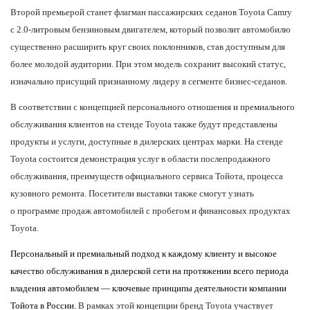
Второй премьерой станет флагман пассажирских седанов
Toyota
Camry
с 2.0-литровым бензиновым двигателем, который позволит автомобилю
существенно расширить круг своих поклонников, став доступным для
более молодой аудитории. При этом модель сохранит высокий статус,
изначально присущий признанному лидеру в сегменте бизнес-седанов.
В соответствии с концепцией персонального отношения и премиального
обслуживания клиентов на стенде
Toyota
также будут представлены
продукты и услуги, доступные в дилерских центрах марки. На стенде
Toyota
состоится демонстрация услуг в области послепродажного
обслуживания, преимуществ официального сервиса Тойота, процесса
кузовного ремонта. Посетители выставки
также смогут узнать
о программе продаж автомобилей с пробегом и финансовых продуктах
Toyota
.
Персональный и премиальный подход к каждому клиенту и высокое
качество обслуживания в дилерской сети на протяжении всего периода
владения автомобилем — ключевые принципы деятельности компании
Тойота в России.
В рамках этой концепции бренд
Toyota
участвует