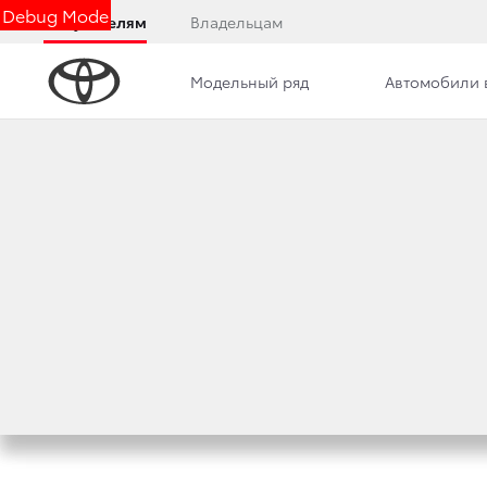
Debug Mode
Покупателям
Владельцам
Модельный ряд
Автомобили 
Дилерский центр
Новости
Сотрудники
СПЕЦИАЛЬНОЕ П
TOYOTA HIGHLAN
22 февраля 2012 г.
Поделиться