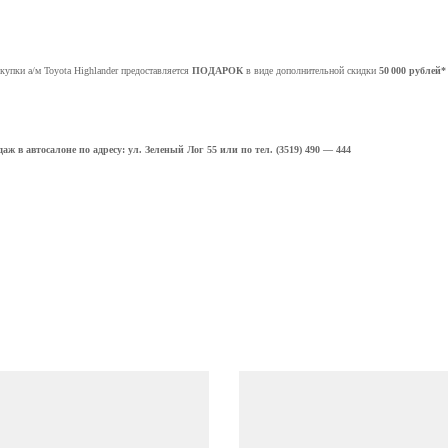
купки а/м Toyota
Highlander
предоставляется
ПОДАРОК
в виде дополнительной скидки
50 000 рублей*
аж в автосалоне по адресу:
ул. Зеленый Лог 55 или по тел. (3519) 490 — 444