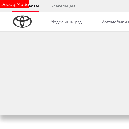
Debug Mode
Покупателям
Владельцам
Модельный ряд
Автомобили 
Дилерский центр
Новости
Сотрудники
ТОЙОТА ЦЕНТР М
СПЕЦИАЛЬНУЮ 
22 мая 2012 г.
Поделиться