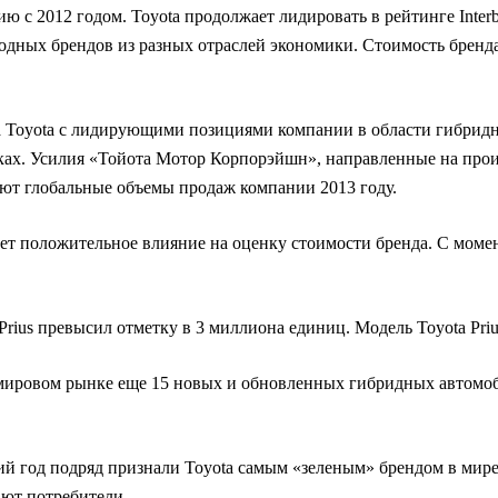
ию с 2012 годом. Toyota продолжает лидировать в рейтинге Inte
дных брендов из разных отраслей экономики. Стоимость бренда 
да Toyota с лидирующими позициями компании в области гибридн
ках. Усилия «Тойота Мотор Корпорэйшн», направленные на прои
ют глобальные объемы продаж компании 2013 году.
т положительное влияние на оценку стоимости бренда. С момен
rius превысил отметку в 3 миллиона единиц. Модель Toyota Priu
 мировом рынке еще 15 новых и обновленных гибридных автомоб
етий год подряд признали Toyota самым «зеленым» брендом в мир
ают потребители.