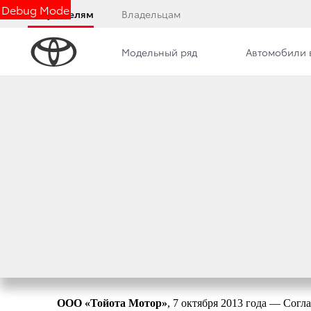
Debug Mode
Покупателям
Владельцам
Модельный ряд
Автомобили 
Дилерский центр
Новости
Сотрудники
TOYOTA СНОВА 
АВТОМОБИЛЬНЫМ
8 октября 2013 г.
Поделиться
ООО «Тойота Мотор»
, 7 октября 2013 года — Сог