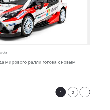
oyota
нда мирового ралли готова к новым
1
2