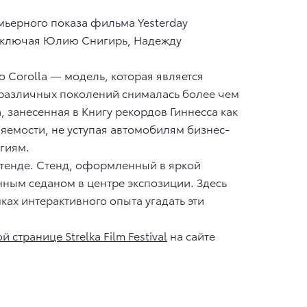
емьерного показа фильма Yesterday
 включая Юлию Снигирь, Надежду
ю Corolla — модель, которая является
 различных поколений снималась более чем
, занесенная в Книгу рекордов Гиннесса как
емости, не уступая автомобилям бизнес-
гиям.
 стенде. Стенд, оформленный в яркой
нным седаном в центре экспозиции. Здесь
ках интерактивного опыта угадать эти
странице Strelka Film Festival
на сайте