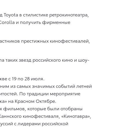
 Toyota в стилистике ретрокинотеатра,
 Corolla и получить фирменные
частников престижных кинофестивалей,
 таких звезд российского кино и шоу-
ве с 19 по 28 июля.
дним из самых значимых событий летней
нитостей. По традиции мероприятие
лка» на Красном Октябре.
ых фильмов, которые были отобраны
 Каннского кинофестиваля, «Кинотавра»,
куссий с лидерами российской