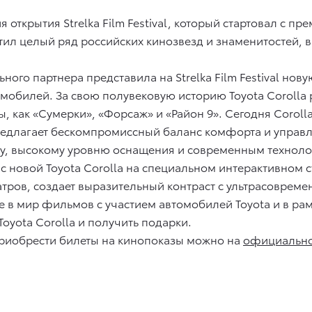
открытия Strelka Film Festival, который стартовал с пр
тил целый ряд российских кинозвезд и знаменитостей,
ого партнера представила на Strelka Film Festival нову
мобилей. За свою полувековую историю Toyota Corolla
, как «Сумерки», «Форсаж» и «Район 9». Сегодня Corolla
едлагает бескомпромиссный баланс комфорта и управля
ну, высокому уровню оснащения и современным техноло
 с новой Toyota Corolla на специальном интерактивном
тров, создает выразительный контраст с ультрасовреме
 в мир фильмов с участием автомобилей Toyota и в рам
oyota Corolla и получить подарки.
риобрести билеты на кинопоказы можно на
официальной 