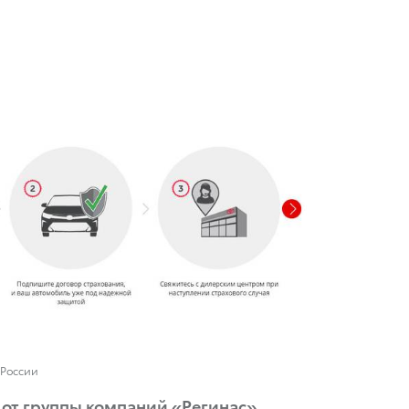
 России
 от группы компаний «Регинас»