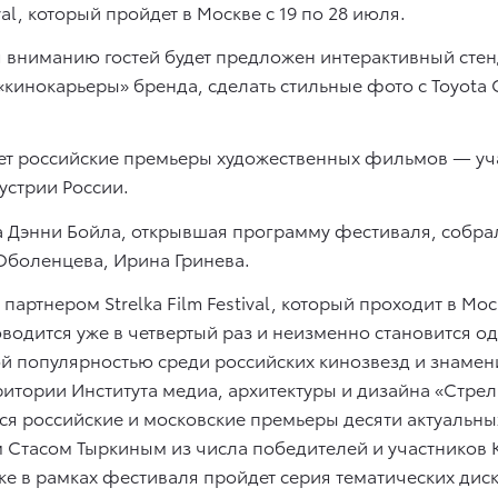
val, который пройдет в Москве с 19 по 28 июля.
 вниманию гостей будет предложен интерактивный стенд
 «кинокарьеры» бренда, сделать стильные фото с Toyota
ючает российские премьеры художественных фильмов — у
устрии России.
 Дэнни Бойла, открывшая программу фестиваля, собрала
Оболенцева, Ирина Гринева.
ртнером Strelka Film Festival, который проходит в Моск
одится уже в четвертый раз и неизменно становится о
ой популярностью среди российских кинозвезд и знаме
рритории Института медиа, архитектуры и дизайна «Стре
ся российские и московские премьеры десяти актуальн
ком Стасом Тыркиным из числа победителей и участников
кже в рамках фестиваля пройдет серия тематических дис