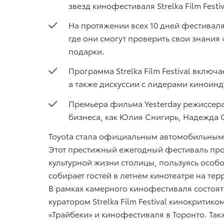
звезд кинофестиваля Strelka Film Festi
На протяжении всех 10 дней фестиваля
где они смогут проверить свои знания
подарки.
Программа Strelka Film Festival вкл
а также дискуссии с лидерами киноинд
Премьера фильма Yesterday режиссера
бизнеса, как Юлия Снигирь, Надежда 
Toyota стала официальным автомобильным па
Этот престижный ежегодный фестиваль пров
культурной жизни столицы, пользуясь особ
собирает гостей в летнем кинотеатре на те
В рамках камерного кинофестиваля состоят
куратором Strelka Film Festival кинокрити
«Трайбеки» и кинофестиваля в Торонто. Та