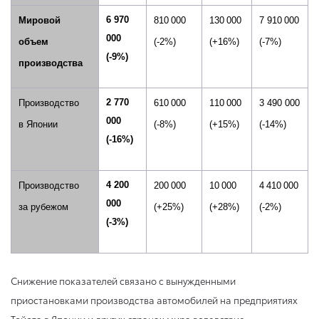
6 970
Мировой
810 000
130 000
7 910 000
000
объем
(-2
%)
(+16
%)
(-7
%)
(-9%)
производства
2 770
Производство
610 000
110 000
3 490
000
000
в Японии
(-8
%)
(+15
%)
(-14%)
(-16%)
4 20
0
Производство
200 000
10 000
4 410 000
000
за рубежом
(+25
%)
(+28%)
(-2%)
(
-3%)
Снижение показателей связано с вынужденными
приостановками производства автомобилей на предприятиях
Тойота в Японии и других странах мира вследствие