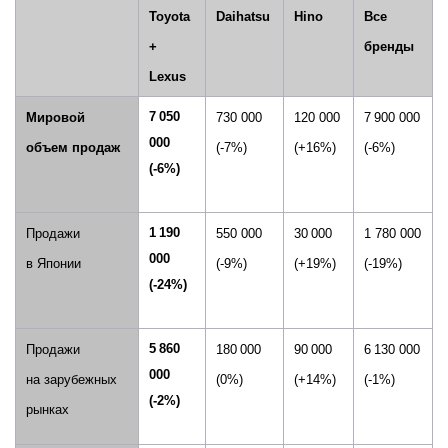
Toyota
Daihatsu
Hino
Все
+
бренды
Lexus
7 050
Мировой
730 000
120 000
7 900 000
000
объем продаж
(
-7
%)
(
+16
%)
(
-6
%)
(-6%)
1 190
Продажи
550 000
30 000
1 780
000
000
в Японии
(-9%)
(+19%)
(-19%)
(
-24
%)
5 860
Продажи
180 000
90 000
6 130 0
00
000
на зарубежных
(0
%)
(+14
%)
(-1%)
(-2%)
рынках