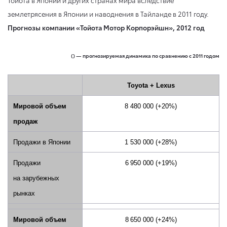
землетрясения в Японии и наводнения в Тайланде в 2011 году.
Прогнозы компании «Тойота Мотор Корпорэйшн», 2012 год
() — прогнозируемая динам
ика по сравнению с 2011 годом
Toyota
+
Lexus
Мировой объем
8 480
000 (
+20
%)
продаж
Продажи в Японии
1
530
000
(
+28
%)
Продажи
6 950
000
(
+19
%)
на зарубежных
рынках
Мировой объем
8 650 000
(
+24
%)