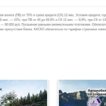
м взносе (ПВ) от 70% и сроке кредита (СК) 12 мес. Условия кредита: го
36 мес. — 10%; при ПВ от 40 до 69,9% и СК 12 мес. — 9,9%, при СК от 1
— 90 000 руб. Погашение равными ежемесячными платежами. Обязатель
нах присутствия Банка. КАСКО обязательно по тарифам страховых комп