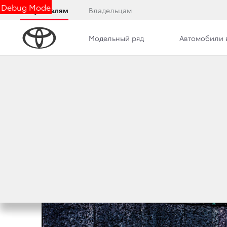
Debug Mode
Покупателям
Владельцам
Модельный ряд
Автомобили 
Дилерский центр
Новости
Сотрудники
TOYOTA CAMRY —
8 апреля 2015 г.
Поделиться